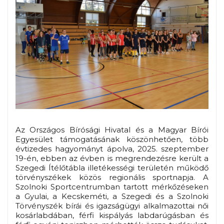
Az Országos Bírósági Hivatal és a Magyar Bírói
Egyesület támogatásának köszönhetően, több
évtizedes hagyományt ápolva, 2025. szeptember
19-én, ebben az évben is megrendezésre került a
Szegedi Ítélőtábla illetékességi területén működő
törvényszékek közös regionális sportnapja. A
Szolnoki Sportcentrumban tartott mérkőzéseken
a Gyulai, a Kecskeméti, a Szegedi és a Szolnoki
Törvényszék bírái és igazságügyi alkalmazottai női
kosárlabdában, férfi kispályás labdarúgásban és