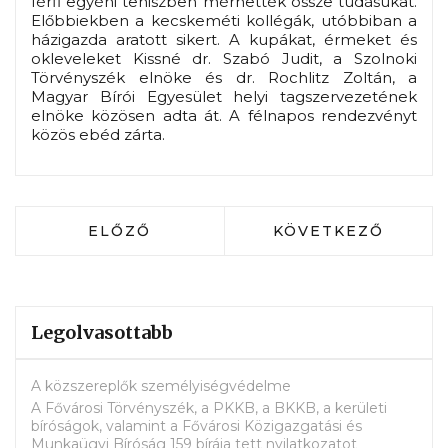
férfi egyéni teniszben mérhették össze tudásukat.
Előbbiekben a kecskeméti kollégák, utóbbiban a
házigazda aratott sikert. A kupákat, érmeket és
okleveleket Kissné dr. Szabó Judit, a Szolnoki
Törvényszék elnöke és dr. Rochlitz Zoltán, a
Magyar Bírói Egyesület helyi tagszervezetének
elnöke közösen adta át. A félnapos rendezvényt
közös ebéd zárta.
ELŐZŐ CIKK: PROGRAMAJÁNLÓ - ICJ 
KÖVETKEZŐ CIKK:
ELŐZŐ
KÖVETKEZŐ
Legolvasottabb
A közszereplők személyiségvédelme
A Fővárosi Törvényszék, a PKKB, a BKKB, a kerületi
bíróságok, valamint a Fővárosi Közigazgatási és
Munkaügyi Bíróság 159 bírája tett nyilatkozatot