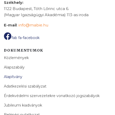
Székhely:
1122 Budapest, Tóth Lőrinc utca 6.
(Magyar Igazságügyi Akadémia) 113-as iroda
E-mail
:
info@mabie.hu
fab fa-facebook
DOKUMENTUMOK
Közlemények
Alapszabály
Alapítvány
Adatkezelési szabályzat
Érdekvédelmi szervezetekre vonatkozó jogszabályok
Jubileumi kiadványok
Belépési nyilatkozat