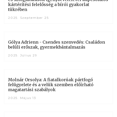
kártérítési felelősség a bírói gyakorlat
tükrében
2025. Szeptember 25
Gólya Adrienn - Csendes szenvedés: Családon
belüli erőszak, gyermekbántalmazás
2025. Július 29
Molnár Orsolya: A fiatalkorúak pártfogó
felügyelete és a velük szemben előírható
magatartási szabályok
2025. Május 13