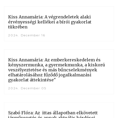
Kiss Annamária: A végrendeletek alaki
érvényességi kellékei a bírói gyakorlat
tükrében
2024. December 16
Kiss Annamária: Az emberkereskedelem és
kényszermunka, a gyermekmunka, a kiskorú
veszélyeztetése és más bűncselekmények
elhatárolásához fűződő jogalkalmazási
gyakorlat áttekintése"
2024. December 05
Szabó Flóra: Az ittas állapotban elkövetett
járművezetés és annak aktuális kérdései