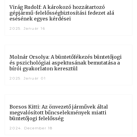
Virág Rudolf: A károkozó hozzátartozó
gépjármű-felelősségbiztosítási fedezet alá
esésének egyes kérdései
2025. Január 16
Molnár Orsolya: A büntetőfékezés büntetőjogi
és pszichológiai aspektusának bemutatása a
bírói gyakorlaton keresztül
2025. Január 01
Borsos Kitti: Az önvezető járművek által
megvalósított bűncselekmények miatti
büntetőjogi felelősség
2024. December 18