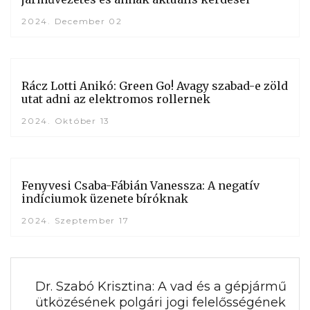
2024. December 02
Rácz Lotti Anikó: Green Go! Avagy szabad-e zöld
utat adni az elektromos rollernek
2024. Október 13
Fenyvesi Csaba-Fábián Vanessza: A negatív
indíciumok üzenete bíróknak
2024. Szeptember 17
Dr. Szabó Krisztina: A vad és a gépjármű
ütközésének polgári jogi felelősségének