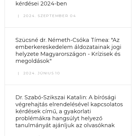
kérdései 2024-ben
2024. SZEPTEMBER 04
Szücsné dr. Németh-Csóka Tímea: "Az
emberkereskedelem áldozatainak jogi
helyzete Magyarországon - Krízisek és
megoldások"
2024. JÚNIUS 10
Dr. Szabó-Szikszai Katalin: A bírósági
végrehajtás elrendelésével kapcsolatos
kérdések című, a gyakorlati
problémákra hangsúlyt helyező
tanulmányát ajánljuk az olvasóknak