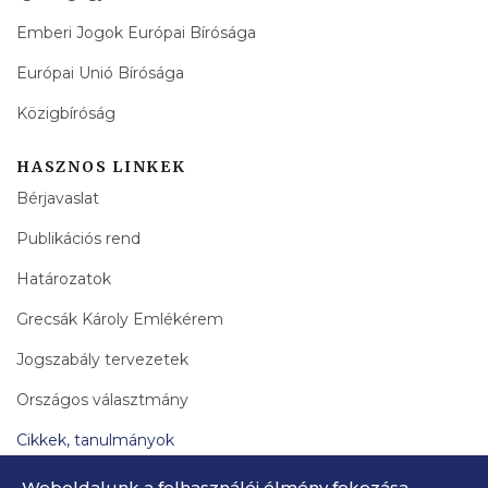
Emberi Jogok Európai Bírósága
Európai Unió Bírósága
Közigbíróság
HASZNOS LINKEK
Bérjavaslat
Publikációs rend
Határozatok
Grecsák Károly Emlékérem
Jogszabály tervezetek
Országos választmány
Cikkek, tanulmányok
Bírák Lapja Archívum
Weboldalunk a felhasználói élmény fokozása