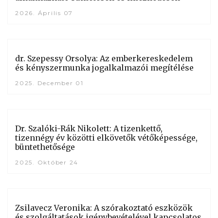
2026. Április 07
dr. Szepessy Orsolya: Az emberkereskedelem
és kényszermunka jogalkalmazói megítélése
2025. December 01
Dr. Szalóki-Rák Nikolett: A tizenkettő,
tizennégy év közötti elkövetők vétőképessége,
büntethetősége
2025. Október 24
Zsilavecz Veronika: A szórakoztató eszközök
és szolgáltatások igénybevételével kapcsolatos