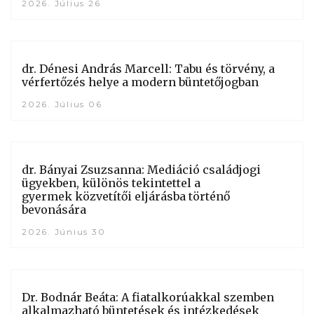
2026. Július 26
dr. Dénesi András Marcell: Tabu és törvény, a
vérfertőzés helye a modern büntetőjogban
2026. Július 06
dr. Bányai Zsuzsanna: Mediáció családjogi
ügyekben, különös tekintettel a
gyermek közvetítői eljárásba történő
bevonására
2026. Június 30
Dr. Bodnár Beáta: A fiatalkorúakkal szemben
alkalmazható büntetések és intézkedések