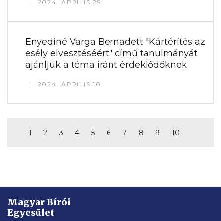
2024. ÁPRILIS 29
Enyediné Varga Bernadett "Kártérítés az
esély elvesztéséért" című tanulmányát
ajánljuk a téma iránt érdeklődőknek
2024. ÁPRILIS 10
1
2
3
4
5
6
7
8
9
10
Magyar Bírói
Egyesület