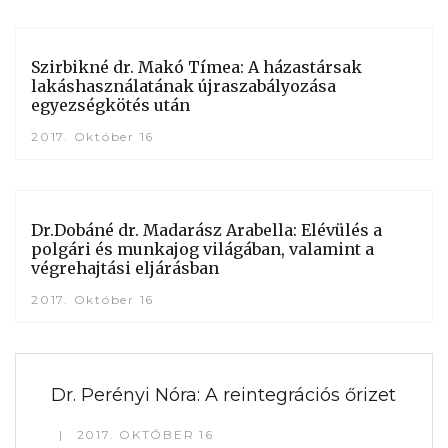
Szirbikné dr. Makó Tímea: A házastársak
lakáshasználatának újraszabályozása
egyezségkötés után
2017. Október 16
Dr.Dobáné dr. Madarász Arabella: Elévülés a
polgári és munkajog világában, valamint a
végrehajtási eljárásban
2017. Október 16
Dr. Perényi Nóra: A reintegrációs őrizet
2017. OKTÓBER 16