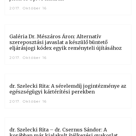
2017. Október 16
Galéria Dr. Mészáros Áron: Alternatív
szereposztási javaslat a készülő büntető
eljárásjogi kódex egyik reményteli újításához
2017. Október 16
dr. Szelecki Rita: A sérelemdíj jogintézménye az
egészségügyi kártérítési perekben
2017. Október 16
dr. Szelecki Rita – dr. Csernus Sándor: A
korábban már kialakult ítélkezési gyakorlat