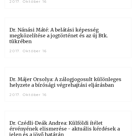
2017. Október 16
Dr. Nánási Máté: A belátási képesség
megközelítése a jogtörténet és az új Btk.
tükrében
2017. Október 16
Dr. Májer Orsolya: A zálogjogosult különleges
helyzete a bírósági végrehajtási eljárásban
2017. Október 16
Dr. Czédli-Deák Andrea: Külföldi ítélet
érvényének elismerése - aktuális kérdések a
jelen és a jövő határán