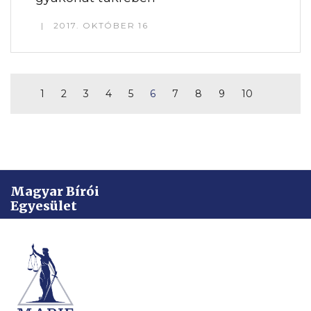
2017. OKTÓBER 16
1
2
3
4
5
6
7
8
9
10
Magyar Bírói
Egyesület