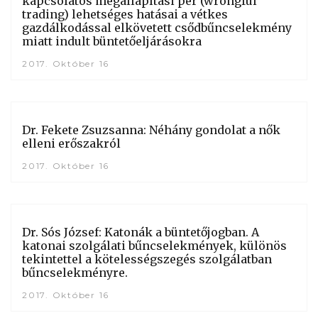
kapcsolatos megállapítási per (wrongful
trading) lehetséges hatásai a vétkes
gazdálkodással elkövetett csődbűncselekmény
miatt indult büntetőeljárásokra
2017. Október 16
Dr. Fekete Zsuzsanna: Néhány gondolat a nők
elleni erőszakról
2017. Október 16
Dr. Sós József: Katonák a büntetőjogban. A
katonai szolgálati bűncselekmények, különös
tekintettel a kötelességszegés szolgálatban
bűncselekményre.
2017. Október 16