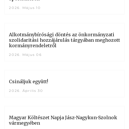
2026. Május 10
Alkotmánybírósági döntés az önkormányzati
szolidaritási hozzájárulás tárgyában meghozott
kormányrendeletről
2026. Május 06
Csináljuk együtt!
2026. Április 30
Magyar Költészet Napja Jász-Nagykun-Szolnok
vármegyében