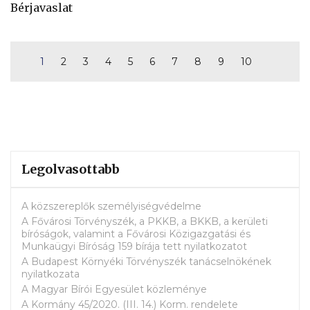
Bérjavaslat
1
2
3
4
5
6
7
8
9
10
Legolvasottabb
A közszereplők személyiségvédelme
A Fővárosi Törvényszék, a PKKB, a BKKB, a kerületi
bíróságok, valamint a Fővárosi Közigazgatási és
Munkaügyi Bíróság 159 bírája tett nyilatkozatot
A Budapest Környéki Törvényszék tanácselnökének
nyilatkozata
A Magyar Bírói Egyesület közleménye
A Kormány 45/2020. (III. 14.) Korm. rendelete