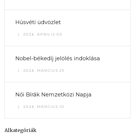
Húsvéti üdvözlet
2026. ÁPRILIS 03
Nobel-békedíj jelölés indoklása
2026. MÁRCIUS 29
Női Bírák Nemzetközi Napja
2026. MÁRCIUS 10
Alkategóriák