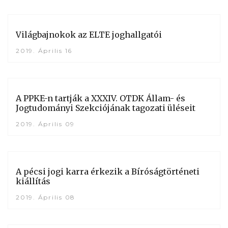
Világbajnokok az ELTE joghallgatói
2019. Április 16
A PPKE-n tartják a XXXIV. OTDK Állam- és
Jogtudományi Szekciójának tagozati üléseit
2019. Április 09
A pécsi jogi karra érkezik a Bíróságtörténeti
kiállítás
2019. Április 08