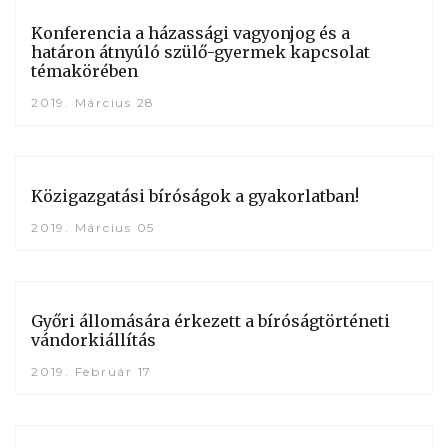
Konferencia a házassági vagyonjog és a
határon átnyúló szülő-gyermek kapcsolat
témakörében
2019. Március 28
Közigazgatási bíróságok a gyakorlatban!
2019. Március 05
Győri állomására érkezett a bíróságtörténeti
vándorkiállítás
2019. Február 17