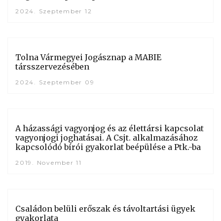
2024. Szeptember 12
Tolna Vármegyei Jogásznap a MABIE
társszervezésében
2024. Szeptember 09
A házassági vagyonjog és az élettársi kapcsolat
vagyonjogi joghatásai. A Csjt. alkalmazásához
kapcsolódó bírói gyakorlat beépülése a Ptk.-ba
2019. November 11
Családon belüli erőszak és távoltartási ügyek
gyakorlata