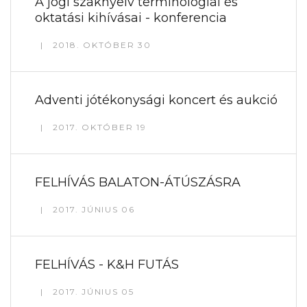
A jogi szaknyelv terminológiai és
oktatási kihívásai - konferencia
2018. OKTÓBER 30
Adventi jótékonysági koncert és aukció
2017. OKTÓBER 19
FELHÍVÁS BALATON-ÁTÚSZÁSRA
2017. JÚNIUS 06
FELHÍVÁS - K&H FUTÁS
2017. JÚNIUS 05