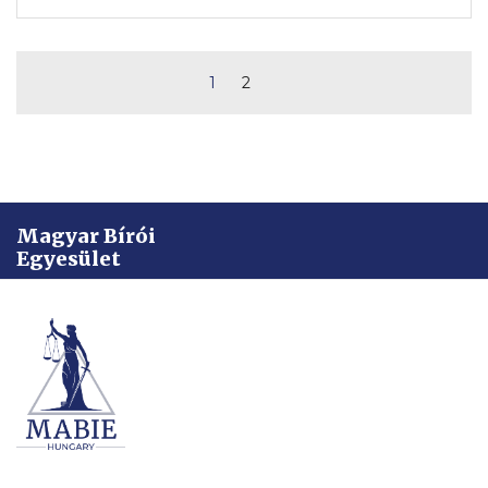
1
2
Magyar Bírói
Egyesület