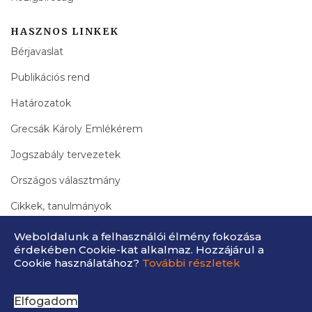
HASZNOS LINKEK
Bérjavaslat
Publikációs rend
Határozatok
Grecsák Károly Emlékérem
Jogszabály tervezetek
Országos választmány
Cikkek, tanulmányok
Bírák Lapja Archívum
Weboldalunk a felhasználói élmény fokozása
érdekében Cookie-kat alkalmaz. Hozzájárul a
Cookie használatához?
További részletek
Elfogadom
MABIE © 2026 Fejlesztette:
OpenGroup kft.