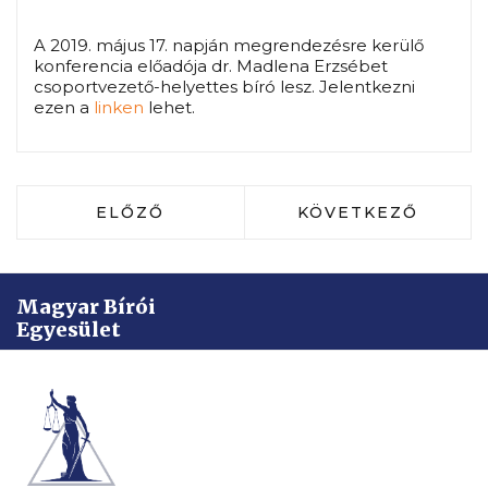
A 2019. május 17. napján megrendezésre kerülő
konferencia előadója dr. Madlena Erzsébet
csoportvezető-helyettes bíró lesz. Jelentkezni
ezen a
linken
lehet.
ELŐZŐ CIKK: KONFERENCIA A LETAR
KÖVETKEZŐ CIKK:
ELŐZŐ
KÖVETKEZŐ
Magyar Bírói
Egyesület