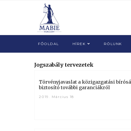
FŐOLDAL
HÍREK
RÓLUNK
Jogszabály tervezetek
Törvényjavaslat a közigazgatási bírós
biztosító további garanciákról
2019. Március 18