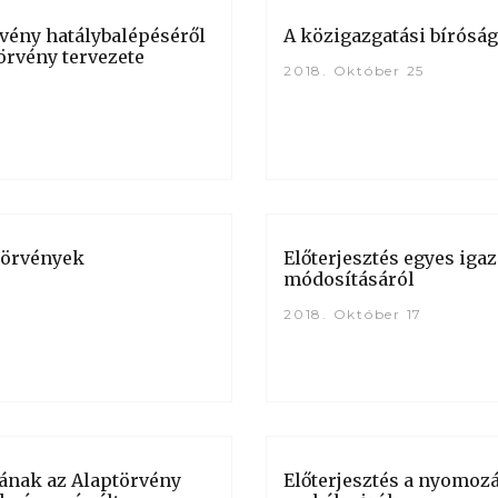
rvény hatálybalépéséről
A közigazgatási bíróság
örvény tervezete
2018. Október 25
 törvények
Előterjesztés egyes iga
módosításáról
2018. Október 17
sának az Alaptörvény
Előterjesztés a nyomozás