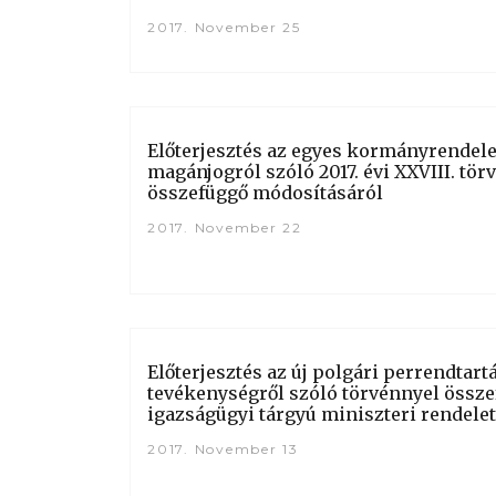
2017. November 25
Előterjesztés az egyes kormányrendel
magánjogról szóló 2017. évi XXVIII. tö
összefüggő módosításáról
2017. November 22
Előterjesztés az új polgári perrendtart
tevékenységről szóló törvénnyel össze
igazságügyi tárgyú miniszteri rendele
2017. November 13