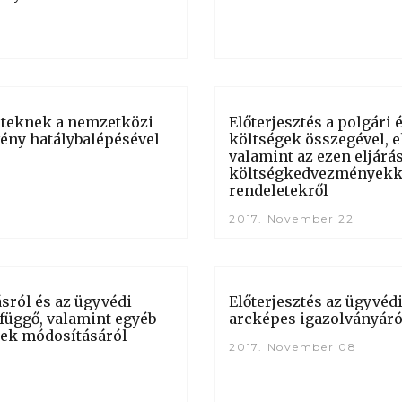
eteknek a nemzetközi
Előterjesztés a polgári
rvény hatálybalépésével
költségek összegével, e
valamint az ezen eljár
költségkedvezményekke
rendeletekről
2017. November 22
ásról és az ügyvédi
Előterjesztés az ügyvéd
függő, valamint egyéb
arcképes igazolványáró
tek módosításáról
2017. November 08