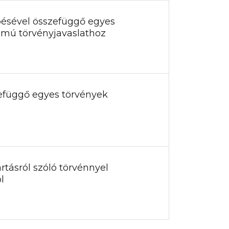
épésével összefüggő egyes
zámú törvényjavaslathoz
szefüggő egyes törvények
rtásról szóló törvénnyel
l