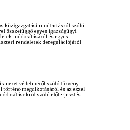
nos közigazgatási rendtartásról szóló
vel összefüggő egyes igazságügyi
eletek módosításáról és egyes
szteri rendeletek deregulációjáról
t ismeret védelméről szóló törvény
 történő megalkotásáról és az ezzel
módosításokról szóló előterjesztés