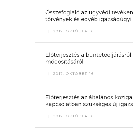
Összefoglaló az ügyvédi tevékeny
törvények és egyéb igazságügyi 
2017. OKTÓBER 16
Előterjesztés a büntetőeljárásró
módosításáról
2017. OKTÓBER 16
Előterjesztés az általános köziga
kapcsolatban szükséges új igaz
2017. OKTÓBER 16