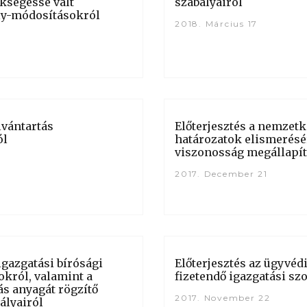
kségessé vált
szabályairól
ly-módosításokról
2018. Március 17
lvántartás
Előterjesztés a nemzetk
ól
határozatok elismerésé
viszonosság megállapít
2017. December 21
igazgatási bírósági
Előterjesztés az ügyvéd
król, valamint a
fizetendő igazgatási szo
ás anyagát rögzítő
2017. November 22
ályairól