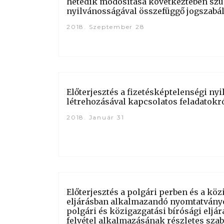
hetedik módosítása következtében szü
nyilvánosságával összefüggő jogszabá
2018. Szeptember 28
Előterjesztés a fizetésképtelenségi nyi
létrehozásával kapcsolatos feladatokr
2018. Január 31
Előterjesztés a polgári perben és a köz
eljárásban alkalmazandó nyomtatványo
polgári és közigazgatási bírósági eljár
felvétel alkalmazásának részletes szab