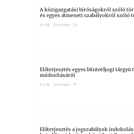
A közigazgatási bíróságokról szóló tö
és egyes átmeneti szabályokról szóló t
2018. Október 25
Előterjesztés egyes büntetőjogi tárgyú
módosításáról
2018. Október 17
Előterjesztés a jogszabályok indokolá