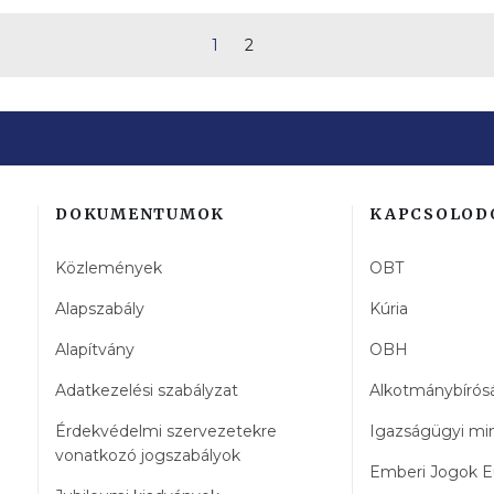
1
2
DOKUMENTUMOK
KAPCSOLOD
Közlemények
OBT
Alapszabály
Kúria
Alapítvány
OBH
Adatkezelési szabályzat
Alkotmánybírós
Érdekvédelmi szervezetekre
Igazságügyi mi
vonatkozó jogszabályok
Emberi Jogok E