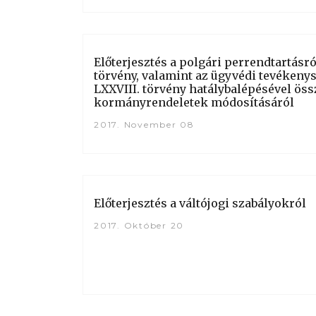
Előterjesztés a polgári perrendtartásró
törvény, valamint az ügyvédi tevékenysé
LXXVIII. törvény hatálybalépésével ös
kormányrendeletek módosításáról
2017. November 08
Előterjesztés a váltójogi szabályokról
2017. Október 20