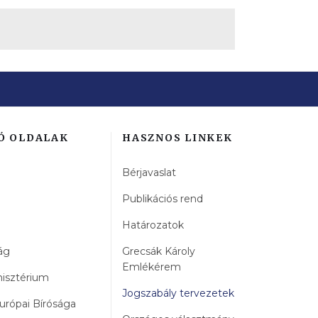
Ó OLDALAK
HASZNOS LINKEK
Bérjavaslat
Publikációs rend
Határozatok
ág
Grecsák Károly
Emlékérem
nisztérium
Jogszabály tervezetek
urópai Bírósága