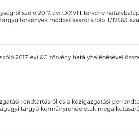
ségről szóló 2017. évi LXXVIII. törvény hatálybal
tárgyú törvények módosításáról szóló T/17563. s
l szóló 2017. évi XC. törvény hatálybalépésével ös
zgatási rendtartásról és a közigazgatási perrendta
ságügyi tárgyú kormányrendeletek megalkotásáró