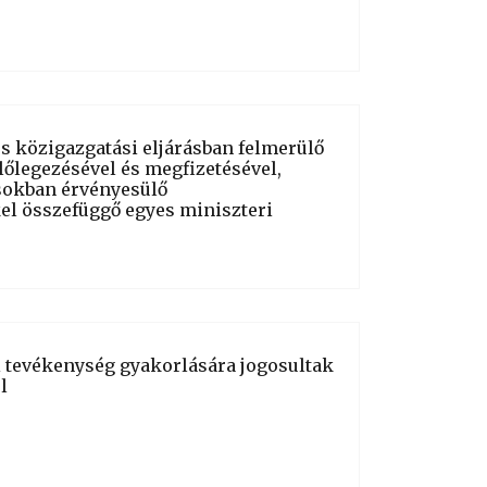
 és közigazgatási eljárásban felmerülő
lőlegezésével és megfizetésével,
ásokban érvényesülő
l összefüggő egyes miniszteri
i tevékenység gyakorlására jogosultak
l