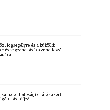
özi jogsegélyre és a külföldi
re és végrehajtására vonatkozó
ásáról
i kamarai hatósági eljárásokért
lgáltatási díjról