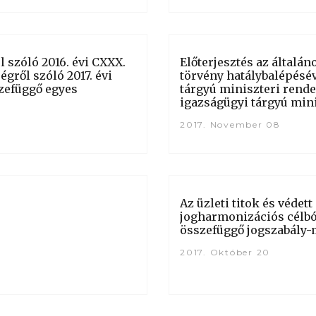
l szóló 2016. évi CXXX.
Előterjesztés az általá
gről szóló 2017. évi
törvény hatálybalépésé
szefüggő egyes
tárgyú miniszteri rend
igazságügyi tárgyú mini
2017. November 08
Az üzleti titok és védet
jogharmonizációs célból
összefüggő jogszabály-
2017. Október 20