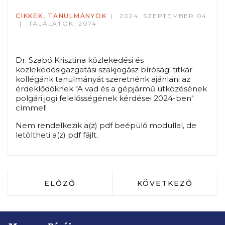
CIKKEK, TANULMÁNYOK
2024. SZEPTEMBER 04
TALÁLATOK: 2074
Dr. Szabó Krisztina közlekedési és
közlekedésigazgatási szakjogász bírósági titkár
kollégánk tanulmányát szeretnénk ajánlani az
érdeklődőknek "A vad és a gépjármű ütközésének
polgári jogi felelősségének kérdései 2024-ben"
címmel!
Nem rendelkezik a(z) pdf beépülő modullal, de
letöltheti a(z) pdf fájlt.
ELŐZŐ CIKK: FENYVESI CSABA-FÁBIÁ
KÖVETKEZŐ CIKK:
ELŐZŐ
KÖVETKEZŐ