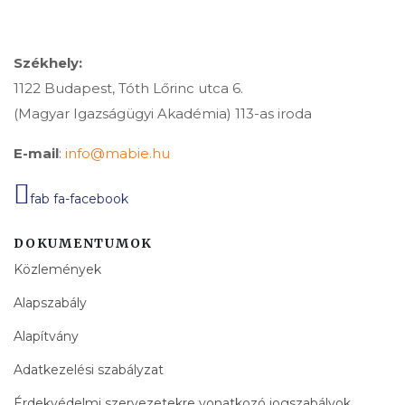
Székhely:
1122 Budapest, Tóth Lőrinc utca 6.
(Magyar Igazságügyi Akadémia) 113-as iroda
E-mail
:
info@mabie.hu
fab fa-facebook
DOKUMENTUMOK
Közlemények
Alapszabály
Alapítvány
Adatkezelési szabályzat
Érdekvédelmi szervezetekre vonatkozó jogszabályok