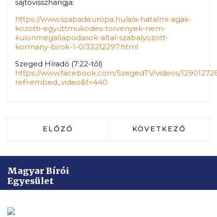
sajtóvisszhangja:
https://www.szabadeuropa.hu/a/a-hatalmi-agak-
kozotti-egyuttmukodes-torvenyek-nem-
kulonmegallapodasok-altal-szabalyozott-
kormany-birok-1-0/33212297.html
Szeged Híradó (7:22-től)
https://www.facebook.com/SzegedTV/videos/129012726
ref=embed_video&t=440
ELŐZŐ CIKK: A MABIE FELHÍVÁSÁNAK 
KÖVETKEZŐ CIKK:
ELŐZŐ
KÖVETKEZŐ
Magyar Bírói
Egyesület