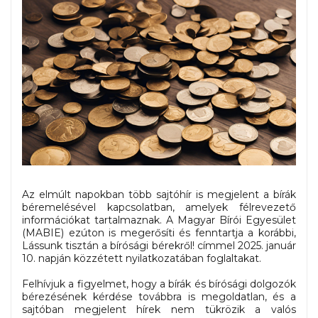
Az elmúlt napokban több sajtóhír is megjelent a bírák
béremelésével kapcsolatban, amelyek félrevezető
információkat tartalmaznak. A Magyar Bírói Egyesület
(MABIE) ezúton is megerősíti és fenntartja a korábbi,
Lássunk tisztán a bírósági bérekről!
címmel 2025. január
10. napján közzétett nyilatkozatában foglaltakat.
Felhívjuk a figyelmet, hogy a bírák és bírósági dolgozók
bérezésének kérdése továbbra is megoldatlan, és a
sajtóban megjelent hírek nem tükrözik a valós