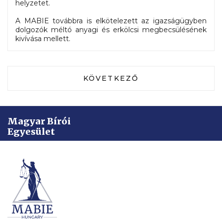
helyzetet.
A MABIE továbbra is elkötelezett az igazságügyben
dolgozók méltó anyagi és erkölcsi megbecsülésének
kivívása mellett.
KÖVETKEZŐ CIKK: DEMONSTR
KÖVETKEZŐ
Magyar Bírói
Egyesület