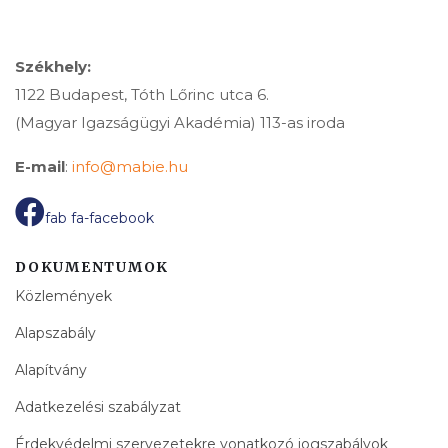
Székhely:
1122 Budapest, Tóth Lőrinc utca 6.
(Magyar Igazságügyi Akadémia) 113-as iroda
E-mail
:
info@mabie.hu
fab fa-facebook
DOKUMENTUMOK
Közlemények
Alapszabály
Alapítvány
Adatkezelési szabályzat
Érdekvédelmi szervezetekre vonatkozó jogszabályok