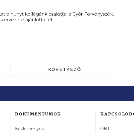
at elhunyt kollégánk családja, a Győri Törvényszék,
rvezete ajánlotta fel.
K A MAGYAR BÍRÓSÁGOKRÓL 2026
KÖVETKEZŐ CIKK: SPORTSIKE
KÖVETKEZŐ
DOKUMENTUMOK
KAPCSOLOD
Közlemények
OBT