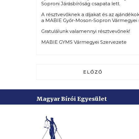
Soproni Járásbíróság csapata lett.
A résztvevőknek a díjakat és az ajándékok
a MABIE Győr-Moson-Sopron Vármegyei sze
Gratulálunk valamennyi résztvevőnek!
MABIE GYMS Vármegyei Szervezete
ELŐZŐ CIKK: KÉPE
ELŐZŐ
Magyar Bírói Egyesület