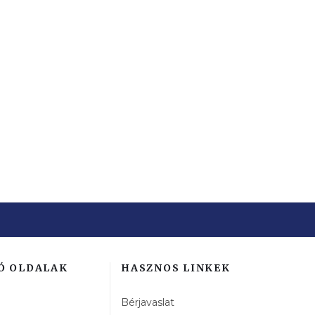
REK
Ó OLDALAK
HASZNOS LINKEK
Bérjavaslat