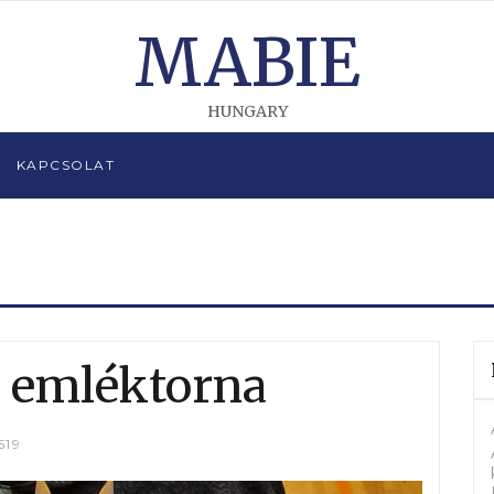
MABIE
HUNGARY
KAPCSOLAT
s emléktorna
519