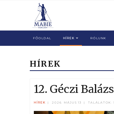
FŐOLDAL
HÍREK
RÓLUNK
HÍREK
12. Géczi Baláz
HÍREK
2026. MÁJUS 13
TALÁLATOK: 