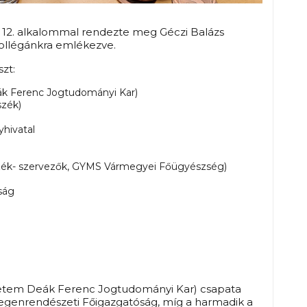
k 12. alkalommal rendezte meg Géczi Balázs
kollégánkra emlékezve.
zt:
k Ferenc Jogtudományi Kar)
szék)
hivatal
szék- szervezők, GYMS Vármegyei Főügyészség)
ság
yetem Deák Ferenc Jogtudományi Kar) csapata
degenrendészeti Főigazgatóság, míg a harmadik a