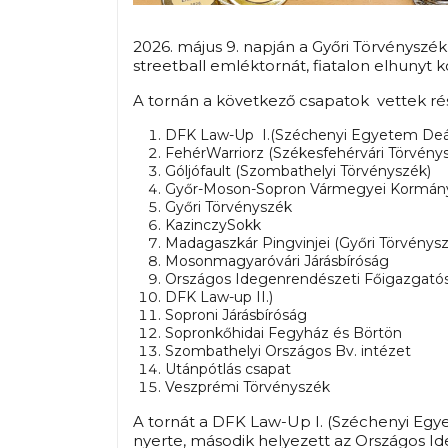
2026. május 9. napján a Győri Törvényszé
streetball emléktornát, fiatalon elhunyt 
A tornán a következő csapatok vettek rés
DFK Law-Up I.(Széchenyi Egyetem Deá
FehérWarriorz (Székesfehérvári Törvény
Góljófault (Szombathelyi Törvényszék)
Győr-Moson-Sopron Vármegyei Kormány
Győri Törvényszék
KazinczySokk
Madagaszkár Pingvinjei (Győri Törvény
Mosonmagyaróvári Járásbíróság
Országos Idegenrendészeti Főigazgató
DFK Law-up II.)
Soproni Járásbíróság
Sopronkőhidai Fegyház és Börtön
Szombathelyi Országos Bv. intézet
Utánpótlás csapat
Veszprémi Törvényszék
A tornát a DFK Law-Up I. (Széchenyi Eg
nyerte, második helyezett az Országos I