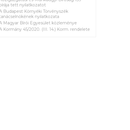
bírája tett nyilatkozatot
A Budapest Környéki Törvényszék
tanácselnökének nyilatkozata
A Magyar Bírói Egyesület közleménye
A Kormány 45/2020. (III. 14.) Korm. rendelete