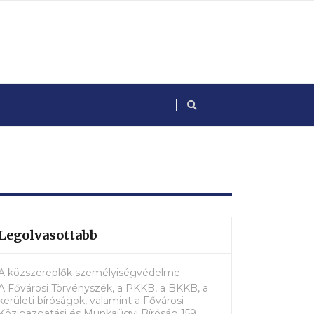
Legolvasottabb
A közszereplők személyiségvédelme
A Fővárosi Törvényszék, a PKKB, a BKKB, a
kerületi bíróságok, valamint a Fővárosi
Közigazgatási és Munkaügyi Bíróság 159