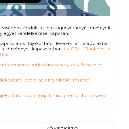
rósághoz fordult az igazságügyi tárgyú törvények
ény egyes rendelkezései kapcsán.
kapcsolatos tájékoztató levelek az alábbiakban
á a törvénnyel kapcsolatban
az OBH Elnökével a
 is.
yu-torvenyek-modositasarol-szolo-2025-evi-xlix-
ajekoztato-levele-az-encj-elnoke-reszere-
jekoztato-levele-jogallamisagi-eu-biztos-reszere-
ONÁLIS SPORTNAP
KÖVETKEZŐ CIKK: AKIÉRT A HA
KÖVETKEZŐ