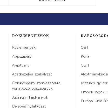
DOKUMENTUMOK
KAPCSOLOD
Közlemények
OBT
Alapszabály
Kúria
Alapítvány
OBH
Adatkezelési szabályzat
Alkotmánybírós
Érdekvédelmi szervezetekre
Igazságügyi mi
vonatkozó jogszabályok
Emberi Jogok E
Jubileumi kiadványok
Európai Unió Bí
Belépési nyilatkozat