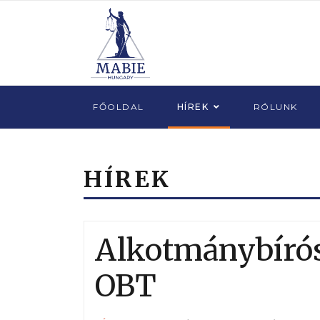
FŐOLDAL
HÍREK
RÓLUNK
HÍREK
Alkotmánybírós
OBT