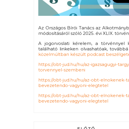
Az Országos Bírói Tanács az Alkotmánybí
módosításáról szóló 2025. évi XLIX. törv
A jogorvoslati kérelem, a törvénnyel 
található linkeken olvashatóak, tovább
közelmúltban készült podcast beszélgetés
https://obt-jud.hu/hu/az-igazsagugyi-targ
torvennyel-szembeni
https://obt-jud.hu/hu/az-obt-elnokenek-t
bevezetendo-vagyoni-elegtetel
https://obt-jud.hu/hu/az-obt-elnokenek-ta
bevezetendo-vagyoni-elegtetel
ELŐZŐ CIKK: REGI
ELŐZŐ