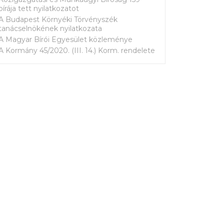
bírája tett nyilatkozatot
A Budapest Környéki Törvényszék
tanácselnökének nyilatkozata
A Magyar Bírói Egyesület közleménye
A Kormány 45/2020. (III. 14.) Korm. rendelete