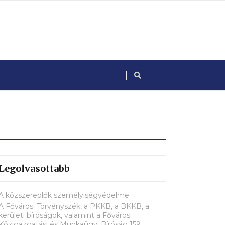
Legolvasottabb
A közszereplők személyiségvédelme
A Fővárosi Törvényszék, a PKKB, a BKKB, a
kerületi bíróságok, valamint a Fővárosi
Közigazgatási és Munkaügyi Bíróság 159