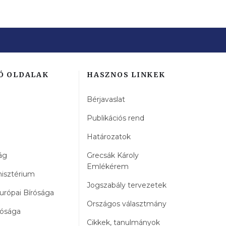
Ó OLDALAK
HASZNOS LINKEK
Bérjavaslat
Publikációs rend
Határozatok
ág
Grecsák Károly
Emlékérem
nisztérium
Jogszabály tervezetek
urópai Bírósága
Országos választmány
rósága
Cikkek, tanulmányok