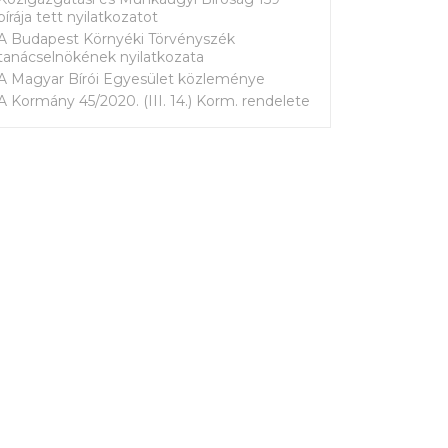
bírája tett nyilatkozatot
A Budapest Környéki Törvényszék
tanácselnökének nyilatkozata
A Magyar Bírói Egyesület közleménye
A Kormány 45/2020. (III. 14.) Korm. rendelete