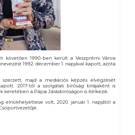
t követően 1990-ben került a Veszprémi Városi
kinevezést 1992. december 1. napjával kapott, azóta
 szerzett, majd a mediációs képzés elvégzését
apott. 2017-től a szolgálati bíróság bírájaként is
k keretében a Pápai Járásbíróságon is ítélkezik.
g elnökhelyettese volt, 2020. január 1. napjától a
Csoportvezetője.