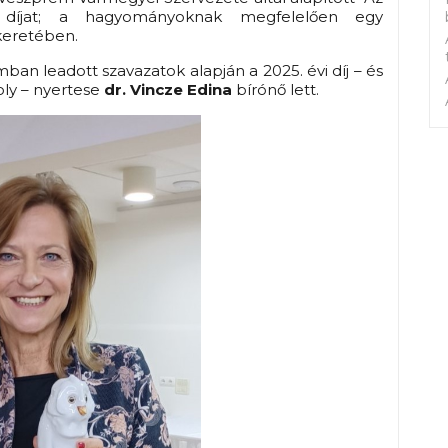
díjat; a hagyományoknak megfelelően egy
keretében.
ámban leadott szavazatok alapján a 2025. évi díj – és
oly – nyertese
dr. Vincze Edina
bírónő lett.