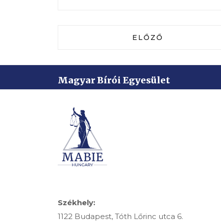
ELŐZŐ CIKK: KONF
ELŐZŐ
Magyar Bírói Egyesület
Székhely:
1122 Budapest, Tóth Lőrinc utca 6.