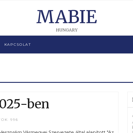
MABIE
HUNGARY
KAPCSOLAT
2025-ben
OK: 996
eszprém Vármegyei Szervezete által alapított "Az