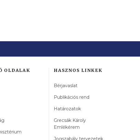
KTUALITÁSOK - ÚJ KIHÍVÁSOK A FOGYASZTÓVÉD
SÉBET BESZÉDE A KARSAI DÁNIEL EMBERI JOG
Ó OLDALAK
HASZNOS LINKEK
Bérjavaslat
Publikációs rend
Határozatok
ág
Grecsák Károly
Emlékérem
nisztérium
Jogszabály tervezetek