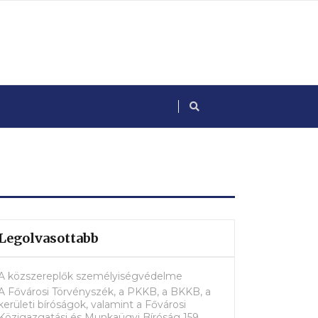
Legolvasottabb
A közszereplők személyiségvédelme
A Fővárosi Törvényszék, a PKKB, a BKKB, a
kerületi bíróságok, valamint a Fővárosi
Közigazgatási és Munkaügyi Bíróság 159