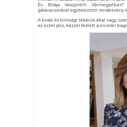
Év Bírája Veszprém Vármegyében" 
gálavacsorával egybekötött rendezvény 
A bírák és bírósági titkárok által nagy sz
az ezzel járó, kézzel festett porcelán bag