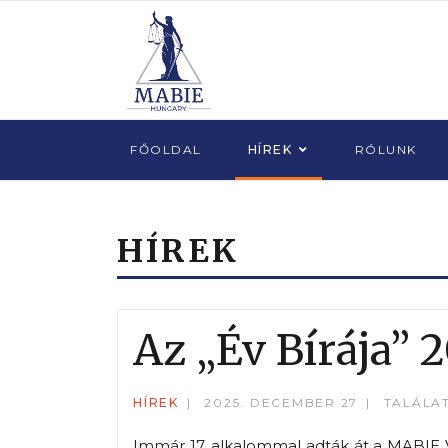
FŐOLDAL
HÍREK
RÓLUNK
HÍREK
Az „Év Bírája” 
HÍREK
2025. DECEMBER 27
TALÁLAT
Immár 17. alkalommal adták át a MABIE V