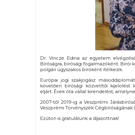
Dr. Vincze Edina az egyetem elvégzésé
Bíróságra, bírósági fogalmazóként. Bírói 
polgári ügyszakos bíróként ítélkezik.
Európai jogi szakjogász másoddiplomát
követően bírósági közvetítői kijelölést k
eljárt.
Évek óta vállal kirendelést, amelyne
2007-től 2019-ig a Veszprémi Járásbírósá
Veszprémi Törvényszék Cégbíróságának 
Ezúton is gratulálunk a díjazottnak!