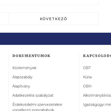
ERERNCIAAJÁNLÓ - VII. FOGYASZTÓVÉDELMI A
KÖVETKEZŐ CIKK: KADLÓT ERZ
KÖVETKEZŐ
DOKUMENTUMOK
KAPCSOLOD
Közlemények
OBT
Alapszabály
Kúria
Alapítvány
OBH
Adatkezelési szabályzat
Alkotmánybírós
Érdekvédelmi szervezetekre
Igazságügyi mi
vonatkozó jogszabályok