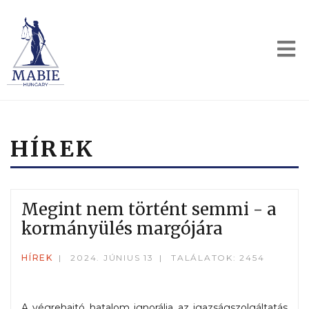
HÍREK
Megint nem történt semmi - a
kormányülés margójára
HÍREK
2024. JÚNIUS 13
TALÁLATOK: 2454
A végrehajtó hatalom ignorálja az igazságszolgáltatás