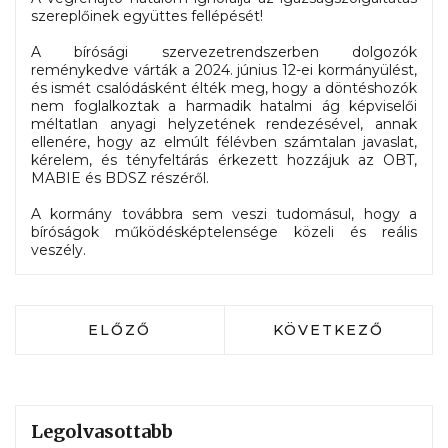
szereplőinek együttes fellépését!
A bírósági szervezetrendszerben dolgozók
reménykedve várták a 2024. június 12-ei kormányülést,
és ismét csalódásként élték meg, hogy a döntéshozók
nem foglalkoztak a harmadik hatalmi ág képviselői
méltatlan anyagi helyzetének rendezésével, annak
ellenére, hogy az elmúlt félévben számtalan javaslat,
kérelem, és tényfeltárás érkezett hozzájuk az OBT,
MABIE és BDSZ részéről.
A kormány továbbra sem veszi tudomásul, hogy a
bíróságok működésképtelensége közeli és reális
veszély.
ELŐZŐ CIKK: JUNIÁLIST RENDEZTEK 
KÖVETKEZŐ CIKK:
ELŐZŐ
KÖVETKEZŐ
Legolvasottabb