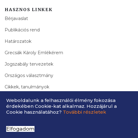
HASZNOS LINKEK
Bérjavaslat
Publikációs rend
Határozatok
Grecsák Károly Emlékérem
Jogszabály tervezetek
Országos választmány
Cikkek, tanulmányok
Bírák Lapja Archívum
Weboldalunk a felhasználói élmény fokozása
érdekében Cookie-kat alkalmaz. Hozzájárul a
Cookie használatához?
További részletek
Elfogadom
MABIE © 2026 Fejlesztette:
OpenGroup kft.