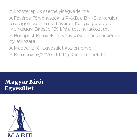
A közszereplők személyiségvédelme
A Fővárosi Törvényszék, a PKKB, a BKKB, a kerületi
bíróságok, valamint a Fővárosi Közigazgatási és
Munkaügyi Bíróság 159 bírája tett nyilatkozatot
A Budapest Környéki Törvényszék tanácselnökének
nyilatkozata
A Magyar Bírói Egyesület közleménye
A Kormány 45/2020. (III. 14.) Korm. rendelete
Magyar Bírói
Egyesület