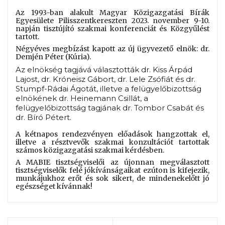
Az 1993-ban alakult Magyar Közigazgatási Bírák
Egyesülete Pilisszentkereszten 2023. november 9-10.
napján tisztújító szakmai konferenciát és Közgyűlést
tartott.
Négyéves megbízást kapott az új ügyvezető elnök: dr.
Demjén Péter (Kúria).
Az elnökség tagjává választották dr. Kiss Árpád
Lajost, dr. Króneisz Gábort, dr. Lele Zsófiát és dr.
Stumpf-Rádai Ágotát, illetve a felügyelőbizottság
elnökének dr. Heinemann Csillát, a
felügyelőbizottság tagjának dr. Tombor Csabát és
dr. Bíró Pétert.
A kétnapos rendezvényen előadások hangzottak el,
illetve a résztvevők szakmai konzultációt tartottak
számos közigazgatási szakmai kérdésben.
A MABIE tisztségviselői az újonnan megválasztott
tisztségviselők felé jókívánságaikat ezúton is kifejezik,
munkájukhoz erőt és sok sikert, de mindenekelőtt jó
egészséget kívánnak!