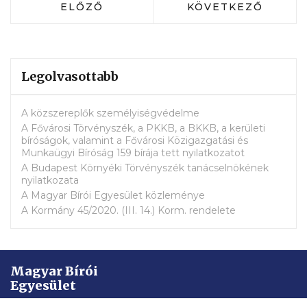
ELŐZŐ CIKK: V. SÁRKÖZY TAMÁS SPO
KÖVETKEZŐ CIKK:
ELŐZŐ
KÖVETKEZŐ
Legolvasottabb
A közszereplők személyiségvédelme
A Fővárosi Törvényszék, a PKKB, a BKKB, a kerületi
bíróságok, valamint a Fővárosi Közigazgatási és
Munkaügyi Bíróság 159 bírája tett nyilatkozatot
A Budapest Környéki Törvényszék tanácselnökének
nyilatkozata
A Magyar Bírói Egyesület közleménye
A Kormány 45/2020. (III. 14.) Korm. rendelete
Magyar Bírói
Egyesület