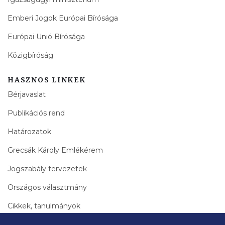
Emberi Jogok Európai Bírósága
Európai Unió Bírósága
Közigbíróság
HASZNOS LINKEK
Bérjavaslat
Publikációs rend
Határozatok
Grecsák Károly Emlékérem
Jogszabály tervezetek
Országos választmány
Cikkek, tanulmányok
Bírák Lapja Archívum