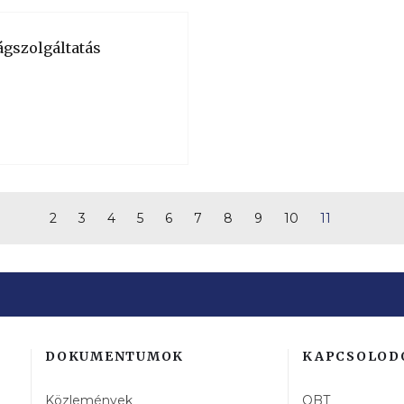
ágszolgáltatás
2
3
4
5
6
7
8
9
10
11
DOKUMENTUMOK
KAPCSOLOD
Közlemények
OBT