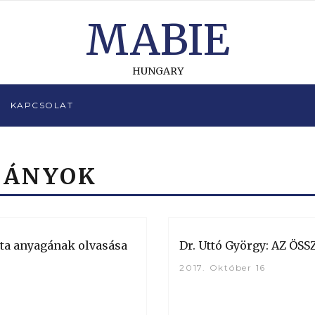
MABIE
HUNGARY
KAPCSOLAT
MÁNYOK
ita anyagának olvasása
Dr. Uttó György: AZ Ö
2017. Október 16