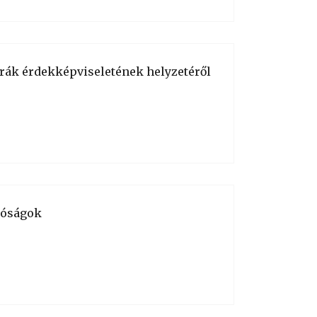
rák érdekképviseletének helyzetéről
íróságok